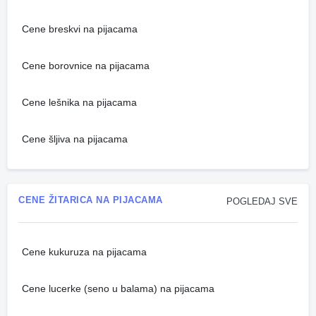
Cene breskvi na pijacama
Cene borovnice na pijacama
Cene lešnika na pijacama
Cene šljiva na pijacama
CENE ŽITARICA NA PIJACAMA
POGLEDAJ SVE
Cene kukuruza na pijacama
Cene lucerke (seno u balama) na pijacama