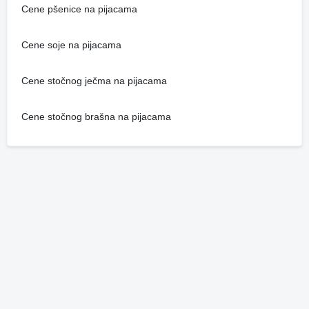
Cene pšenice na pijacama
Cene soje na pijacama
Cene stočnog ječma na pijacama
Cene stočnog brašna na pijacama