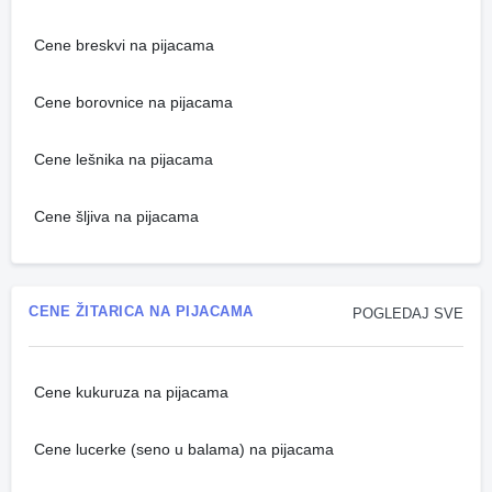
Cene breskvi na pijacama
Cene borovnice na pijacama
Cene lešnika na pijacama
Cene šljiva na pijacama
CENE ŽITARICA NA PIJACAMA
POGLEDAJ SVE
Cene kukuruza na pijacama
Cene lucerke (seno u balama) na pijacama