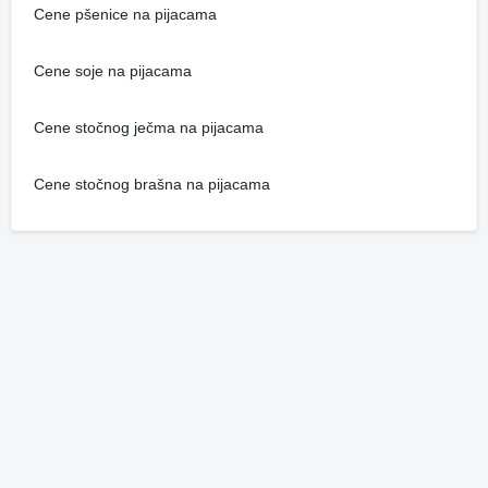
Cene pšenice na pijacama
Cene soje na pijacama
Cene stočnog ječma na pijacama
Cene stočnog brašna na pijacama