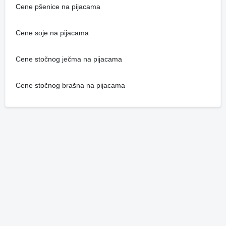
Cene pšenice na pijacama
Cene soje na pijacama
Cene stočnog ječma na pijacama
Cene stočnog brašna na pijacama