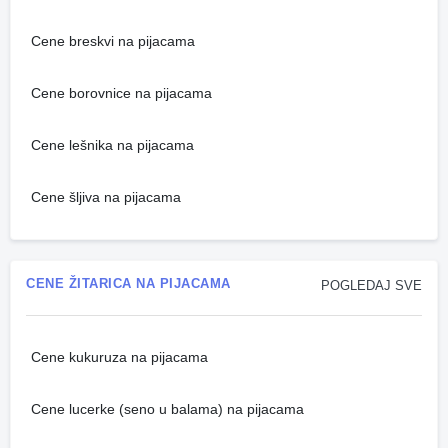
Cene breskvi na pijacama
Cene borovnice na pijacama
Cene lešnika na pijacama
Cene šljiva na pijacama
CENE ŽITARICA NA PIJACAMA
POGLEDAJ SVE
Cene kukuruza na pijacama
Cene lucerke (seno u balama) na pijacama