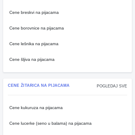
Cene breskvi na pijacama
Cene borovnice na pijacama
Cene lešnika na pijacama
Cene šljiva na pijacama
CENE ŽITARICA NA PIJACAMA
POGLEDAJ SVE
Cene kukuruza na pijacama
Cene lucerke (seno u balama) na pijacama