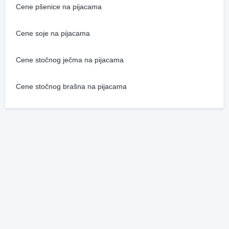
Cene pšenice na pijacama
Cene soje na pijacama
Cene stočnog ječma na pijacama
Cene stočnog brašna na pijacama