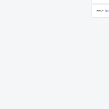
Izvor:
ht