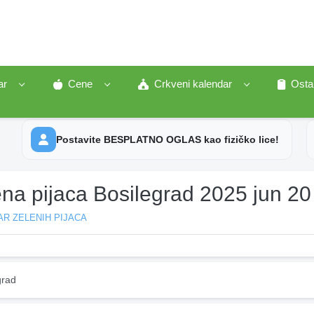
ar
Cene
Crkveni kalendar
Osta
Postavite BESPLATNO OGLAS kao fizičko lice!
ena pijaca Bosilegrad 2025 jun 20
R ZELENIH PIJACA
grad