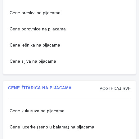
Cene breskvi na pijacama
Cene borovnice na pijacama
Cene lešnika na pijacama
Cene šljiva na pijacama
CENE ŽITARICA NA PIJACAMA
POGLEDAJ SVE
Cene kukuruza na pijacama
Cene lucerke (seno u balama) na pijacama