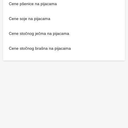
Cene pšenice na pijacama
Cene soje na pijacama
Cene stočnog ječma na pijacama
Cene stočnog brašna na pijacama