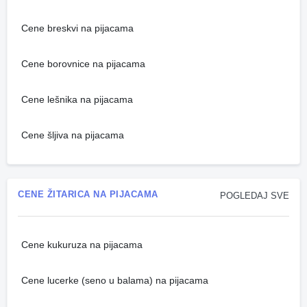
Cene breskvi na pijacama
Cene borovnice na pijacama
Cene lešnika na pijacama
Cene šljiva na pijacama
CENE ŽITARICA NA PIJACAMA
POGLEDAJ SVE
Cene kukuruza na pijacama
Cene lucerke (seno u balama) na pijacama