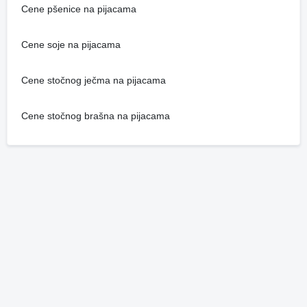
Cene pšenice na pijacama
Cene soje na pijacama
Cene stočnog ječma na pijacama
Cene stočnog brašna na pijacama