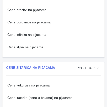
Cene breskvi na pijacama
Cene borovnice na pijacama
Cene lešnika na pijacama
Cene šljiva na pijacama
CENE ŽITARICA NA PIJACAMA
POGLEDAJ SVE
Cene kukuruza na pijacama
Cene lucerke (seno u balama) na pijacama