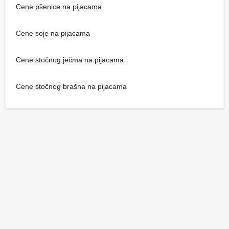
Cene pšenice na pijacama
Cene soje na pijacama
Cene stočnog ječma na pijacama
Cene stočnog brašna na pijacama