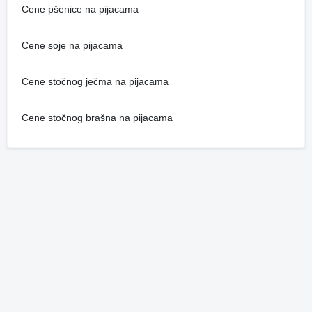
Cene pšenice na pijacama
Cene soje na pijacama
Cene stočnog ječma na pijacama
Cene stočnog brašna na pijacama