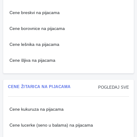
Cene breskvi na pijacama
Cene borovnice na pijacama
Cene lešnika na pijacama
Cene šljiva na pijacama
CENE ŽITARICA NA PIJACAMA
POGLEDAJ SVE
Cene kukuruza na pijacama
Cene lucerke (seno u balama) na pijacama