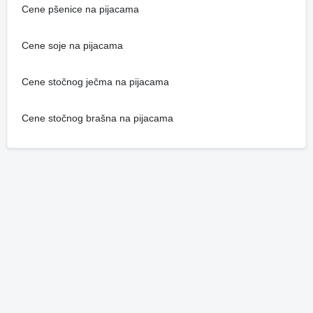
Cene pšenice na pijacama
Cene soje na pijacama
Cene stočnog ječma na pijacama
Cene stočnog brašna na pijacama