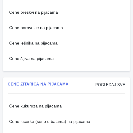
Cene breskvi na pijacama
Cene borovnice na pijacama
Cene lešnika na pijacama
Cene šljiva na pijacama
CENE ŽITARICA NA PIJACAMA
POGLEDAJ SVE
Cene kukuruza na pijacama
Cene lucerke (seno u balama) na pijacama