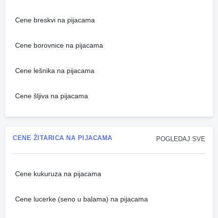
Cene breskvi na pijacama
Cene borovnice na pijacama
Cene lešnika na pijacama
Cene šljiva na pijacama
CENE ŽITARICA NA PIJACAMA
POGLEDAJ SVE
Cene kukuruza na pijacama
Cene lucerke (seno u balama) na pijacama