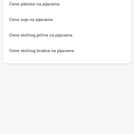
Cene pšenice na pijacama
Cene soje na pijacama
Cene stočnog ječma na pijacama
Cene stočnog brašna na pijacama