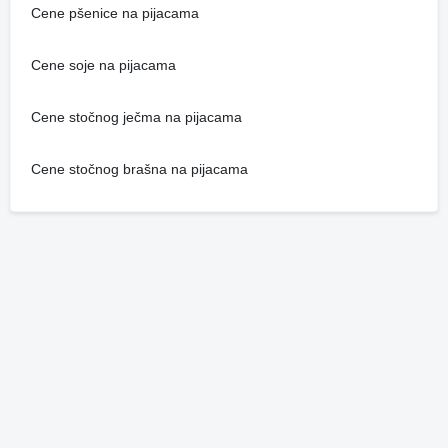
Cene pšenice na pijacama
Cene soje na pijacama
Cene stočnog ječma na pijacama
Cene stočnog brašna na pijacama