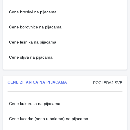
Cene breskvi na pijacama
Cene borovnice na pijacama
Cene lešnika na pijacama
Cene šljiva na pijacama
CENE ŽITARICA NA PIJACAMA
POGLEDAJ SVE
Cene kukuruza na pijacama
Cene lucerke (seno u balama) na pijacama