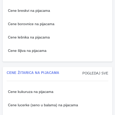
Cene breskvi na pijacama
Cene borovnice na pijacama
Cene lešnika na pijacama
Cene šljiva na pijacama
CENE ŽITARICA NA PIJACAMA
POGLEDAJ SVE
Cene kukuruza na pijacama
Cene lucerke (seno u balama) na pijacama