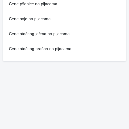
Cene pšenice na pijacama
Cene soje na pijacama
Cene stočnog ječma na pijacama
Cene stočnog brašna na pijacama