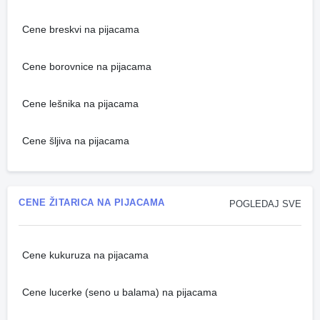
Cene breskvi na pijacama
Cene borovnice na pijacama
Cene lešnika na pijacama
Cene šljiva na pijacama
CENE ŽITARICA NA PIJACAMA
POGLEDAJ SVE
Cene kukuruza na pijacama
Cene lucerke (seno u balama) na pijacama