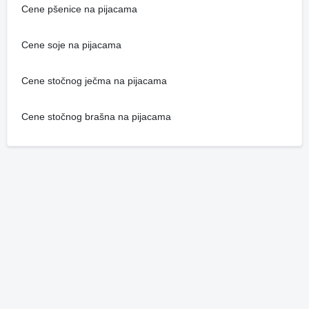
Cene pšenice na pijacama
Cene soje na pijacama
Cene stočnog ječma na pijacama
Cene stočnog brašna na pijacama