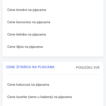
Cene breskvi na pijacama
Cene borovnice na pijacama
Cene lešnika na pijacama
Cene šljiva na pijacama
CENE ŽITARICA NA PIJACAMA
POGLEDAJ SVE
Cene kukuruza na pijacama
Cene lucerke (seno u balama) na pijacama