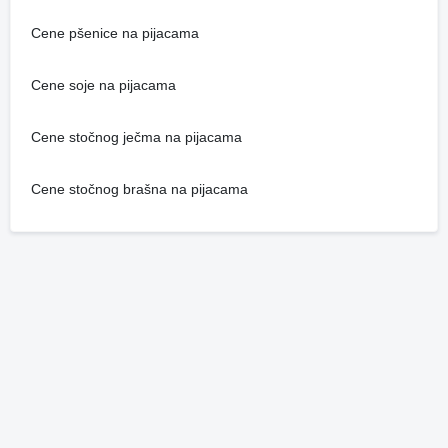
Cene pšenice na pijacama
Cene soje na pijacama
Cene stočnog ječma na pijacama
Cene stočnog brašna na pijacama