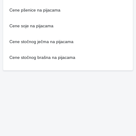
Cene pšenice na pijacama
Cene soje na pijacama
Cene stočnog ječma na pijacama
Cene stočnog brašna na pijacama