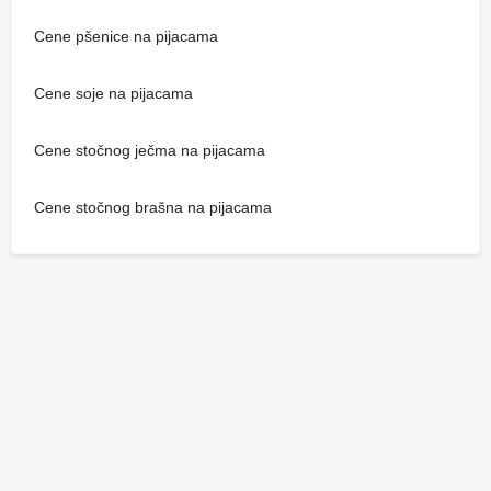
Cene pšenice na pijacama
Cene soje na pijacama
Cene stočnog ječma na pijacama
Cene stočnog brašna na pijacama