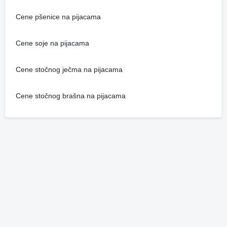
Cene pšenice na pijacama
Cene soje na pijacama
Cene stočnog ječma na pijacama
Cene stočnog brašna na pijacama