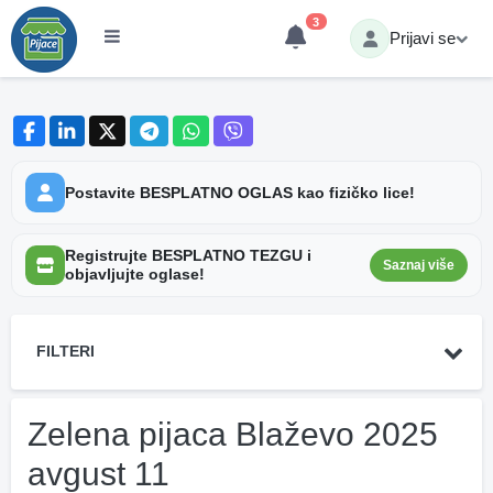
3
Prijavi se
Postavite BESPLATNO OGLAS kao fizičko lice!
Registrujte BESPLATNO TEZGU i
Saznaj više
objavljujte oglase!
FILTERI
Zelena pijaca Blaževo 2025
avgust 11