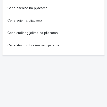
Cene pšenice na pijacama
Cene soje na pijacama
Cene stočnog ječma na pijacama
Cene stočnog brašna na pijacama