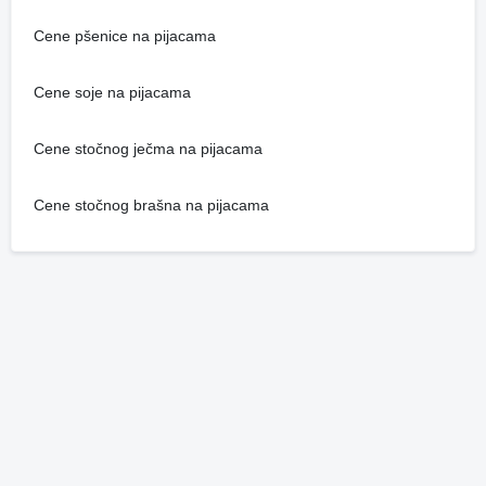
Cene pšenice na pijacama
Cene soje na pijacama
Cene stočnog ječma na pijacama
Cene stočnog brašna na pijacama