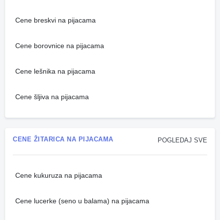
Cene breskvi na pijacama
Cene borovnice na pijacama
Cene lešnika na pijacama
Cene šljiva na pijacama
CENE ŽITARICA NA PIJACAMA
POGLEDAJ SVE
Cene kukuruza na pijacama
Cene lucerke (seno u balama) na pijacama