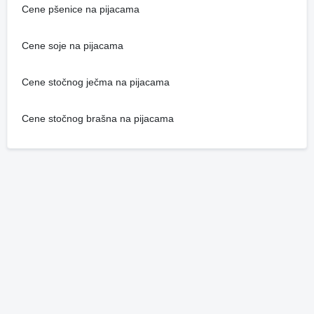
Cene pšenice na pijacama
Cene soje na pijacama
Cene stočnog ječma na pijacama
Cene stočnog brašna na pijacama