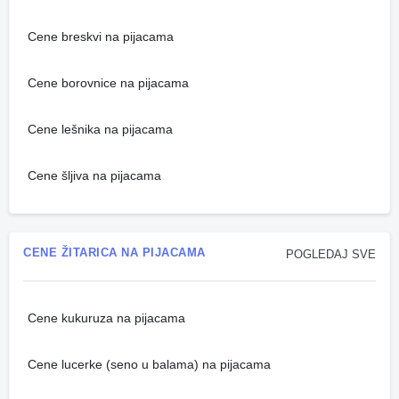
Cene breskvi na pijacama
Cene borovnice na pijacama
Cene lešnika na pijacama
Cene šljiva na pijacama
CENE ŽITARICA NA PIJACAMA
POGLEDAJ SVE
Cene kukuruza na pijacama
Cene lucerke (seno u balama) na pijacama