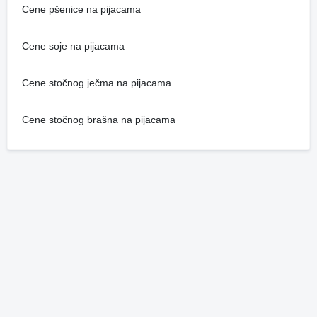
Cene pšenice na pijacama
Cene soje na pijacama
Cene stočnog ječma na pijacama
Cene stočnog brašna na pijacama