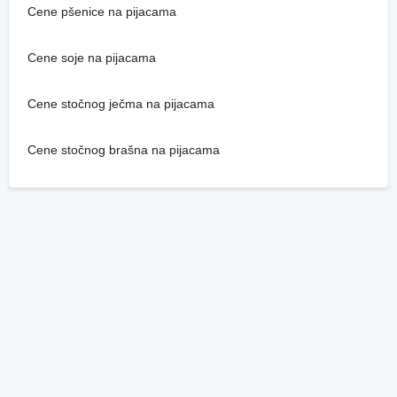
Cene pšenice na pijacama
Cene soje na pijacama
Cene stočnog ječma na pijacama
Cene stočnog brašna na pijacama