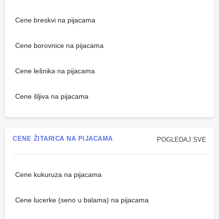
Cene breskvi na pijacama
Cene borovnice na pijacama
Cene lešnika na pijacama
Cene šljiva na pijacama
CENE ŽITARICA NA PIJACAMA
POGLEDAJ SVE
Cene kukuruza na pijacama
Cene lucerke (seno u balama) na pijacama