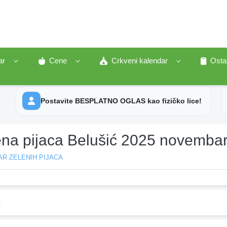
ar
Cene
Crkveni kalendar
Osta
Postavite BESPLATNO OGLAS kao fizičko lice!
ena pijaca Belušić 2025 novembar
R ZELENIH PIJACA
ć