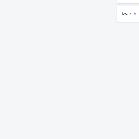
Izvor:
ht