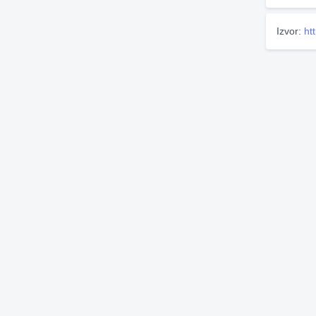
Izvor:
ht