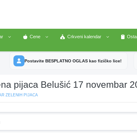
ar
Cene
Crkveni kalendar
Osta
Postavite BESPLATNO OGLAS kao fizičko lice!
ena pijaca Belušić 17 novembar 
R ZELENIH PIJACA
ć