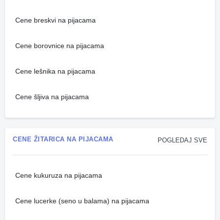
Cene breskvi na pijacama
Cene borovnice na pijacama
Cene lešnika na pijacama
Cene šljiva na pijacama
CENE ŽITARICA NA PIJACAMA
POGLEDAJ SVE
Cene kukuruza na pijacama
Cene lucerke (seno u balama) na pijacama