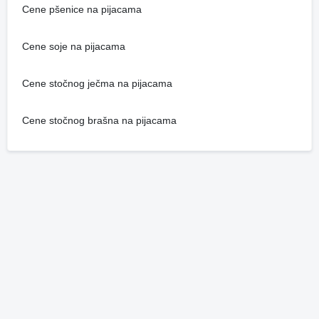
Cene pšenice na pijacama
Cene soje na pijacama
Cene stočnog ječma na pijacama
Cene stočnog brašna na pijacama