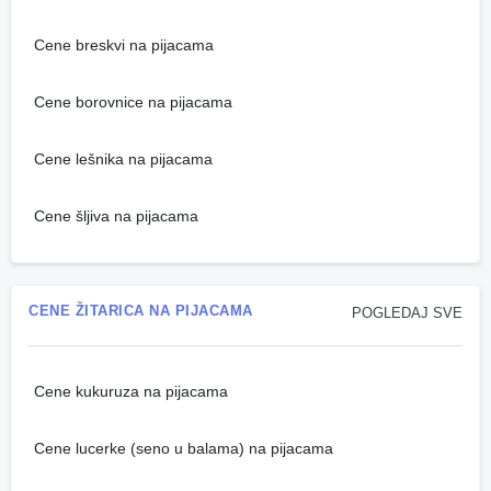
Cene breskvi na pijacama
Cene borovnice na pijacama
Cene lešnika na pijacama
Cene šljiva na pijacama
CENE ŽITARICA NA PIJACAMA
POGLEDAJ SVE
Cene kukuruza na pijacama
Cene lucerke (seno u balama) na pijacama