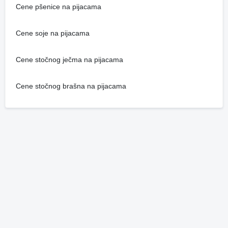
Cene pšenice na pijacama
Cene soje na pijacama
Cene stočnog ječma na pijacama
Cene stočnog brašna na pijacama