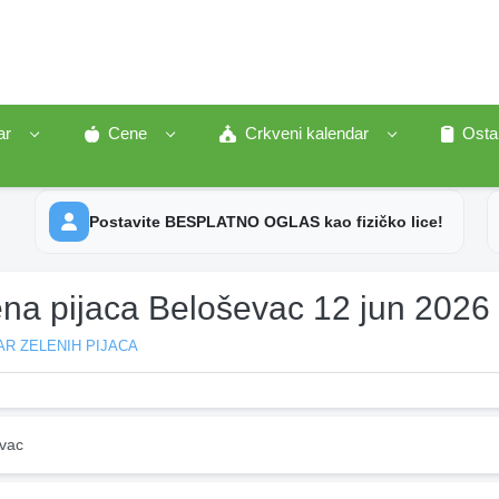
ar
Cene
Crkveni kalendar
Osta
Postavite BESPLATNO OGLAS kao fizičko lice!
ena pijaca Beloševac 12 jun 2026
R ZELENIH PIJACA
vac