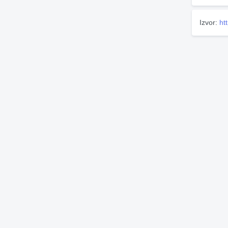
Izvor:
ht