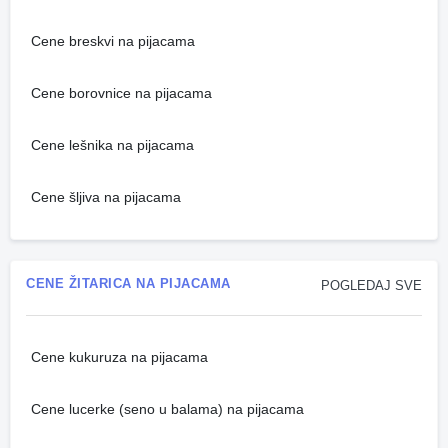
Cene breskvi na pijacama
Cene borovnice na pijacama
Cene lešnika na pijacama
Cene šljiva na pijacama
CENE ŽITARICA NA PIJACAMA
POGLEDAJ SVE
Cene kukuruza na pijacama
Cene lucerke (seno u balama) na pijacama