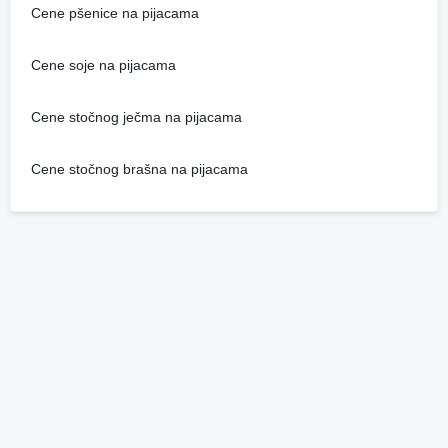
Cene pšenice na pijacama
Cene soje na pijacama
Cene stočnog ječma na pijacama
Cene stočnog brašna na pijacama