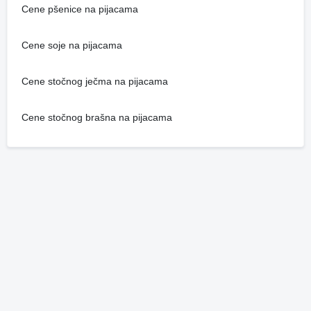
Cene pšenice na pijacama
Cene soje na pijacama
Cene stočnog ječma na pijacama
Cene stočnog brašna na pijacama