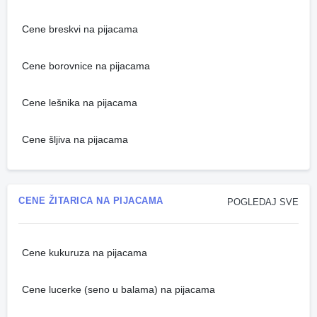
Cene breskvi na pijacama
Cene borovnice na pijacama
Cene lešnika na pijacama
Cene šljiva na pijacama
CENE ŽITARICA NA PIJACAMA
POGLEDAJ SVE
Cene kukuruza na pijacama
Cene lucerke (seno u balama) na pijacama