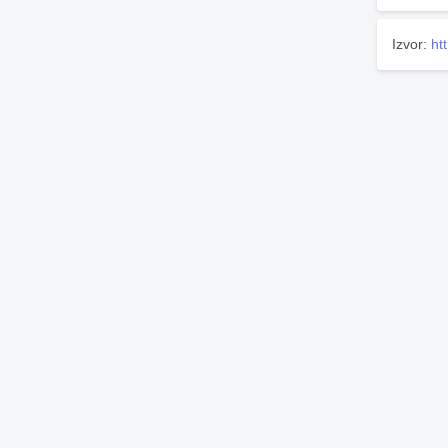
Izvor:
ht