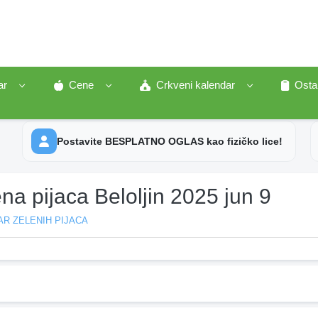
ar
Cene
Crkveni kalendar
Osta
Postavite BESPLATNO OGLAS kao fizičko lice!
na pijaca Beloljin 2025 jun 9
R ZELENIH PIJACA
n