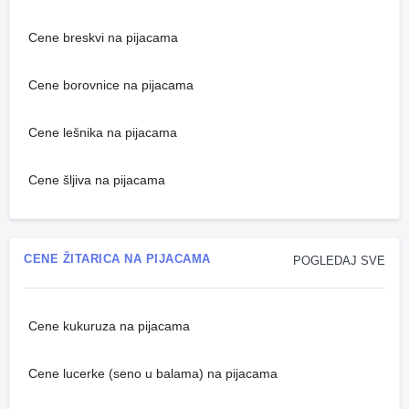
Cene breskvi na pijacama
Cene borovnice na pijacama
Cene lešnika na pijacama
Cene šljiva na pijacama
CENE ŽITARICA NA PIJACAMA
POGLEDAJ SVE
Cene kukuruza na pijacama
Cene lucerke (seno u balama) na pijacama