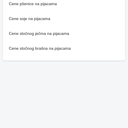
Cene pšenice na pijacama
Cene soje na pijacama
Cene stočnog ječma na pijacama
Cene stočnog brašna na pijacama