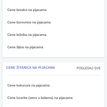
Cene breskvi na pijacama
Cene borovnice na pijacama
Cene lešnika na pijacama
Cene šljiva na pijacama
CENE ŽITARICA NA PIJACAMA
POGLEDAJ SVE
Cene kukuruza na pijacama
Cene lucerke (seno u balama) na pijacama