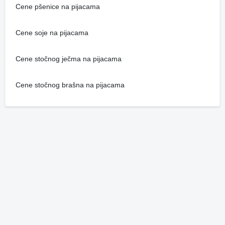
Cene pšenice na pijacama
Cene soje na pijacama
Cene stočnog ječma na pijacama
Cene stočnog brašna na pijacama