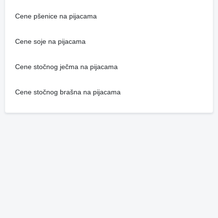
Cene pšenice na pijacama
Cene soje na pijacama
Cene stočnog ječma na pijacama
Cene stočnog brašna na pijacama