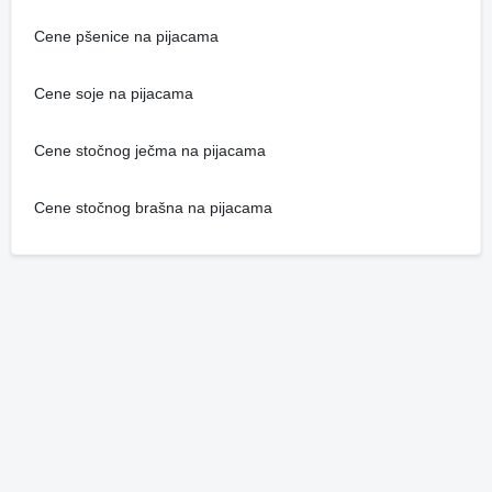
Cene pšenice na pijacama
Cene soje na pijacama
Cene stočnog ječma na pijacama
Cene stočnog brašna na pijacama