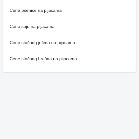
Cene pšenice na pijacama
Cene soje na pijacama
Cene stočnog ječma na pijacama
Cene stočnog brašna na pijacama