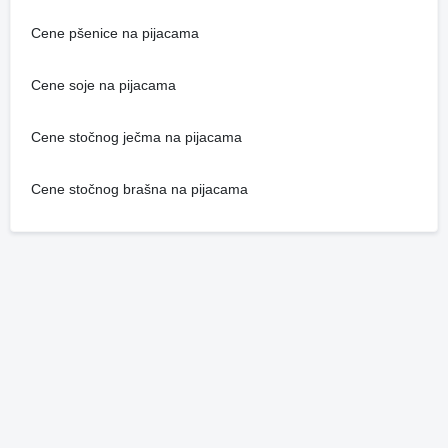
Cene pšenice na pijacama
Cene soje na pijacama
Cene stočnog ječma na pijacama
Cene stočnog brašna na pijacama