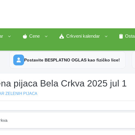
ar
Cene
Crkveni kalendar
Osta
Postavite BESPLATNO OGLAS kao fizičko lice!
na pijaca Bela Crkva 2025 jul 1
R ZELENIH PIJACA
rkva