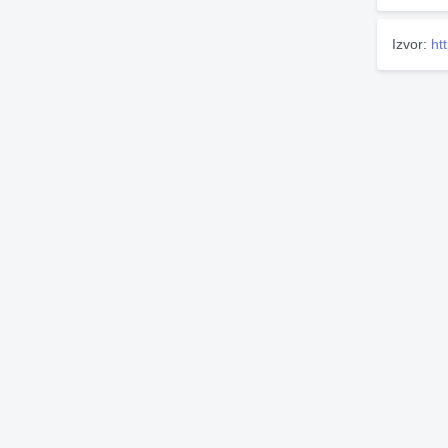
Izvor:
ht