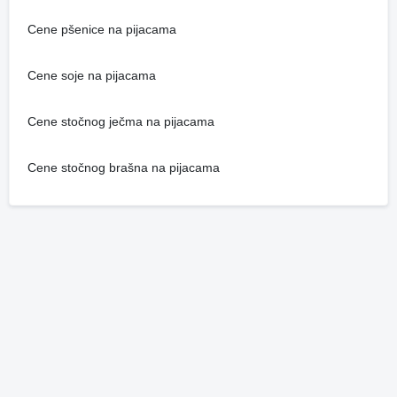
Cene pšenice na pijacama
Cene soje na pijacama
Cene stočnog ječma na pijacama
Cene stočnog brašna na pijacama