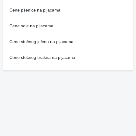
Cene pšenice na pijacama
Cene soje na pijacama
Cene stočnog ječma na pijacama
Cene stočnog brašna na pijacama