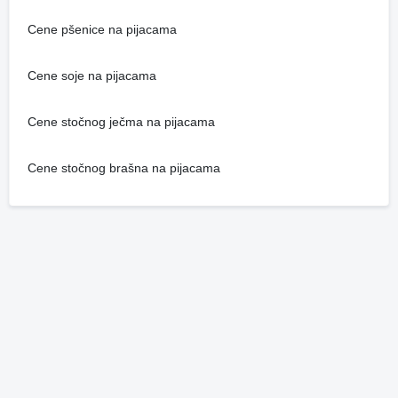
Cene pšenice na pijacama
Cene soje na pijacama
Cene stočnog ječma na pijacama
Cene stočnog brašna na pijacama