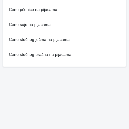
Cene pšenice na pijacama
Cene soje na pijacama
Cene stočnog ječma na pijacama
Cene stočnog brašna na pijacama