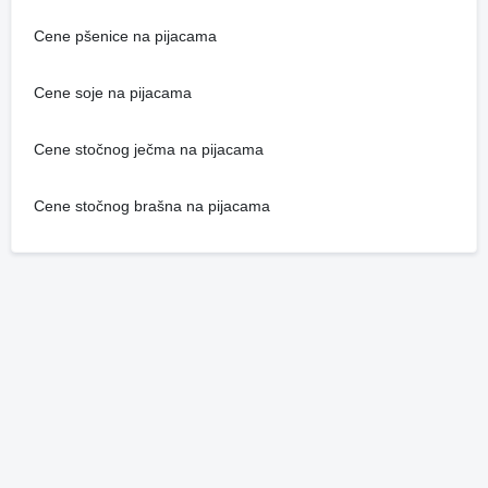
Cene pšenice na pijacama
Cene soje na pijacama
Cene stočnog ječma na pijacama
Cene stočnog brašna na pijacama