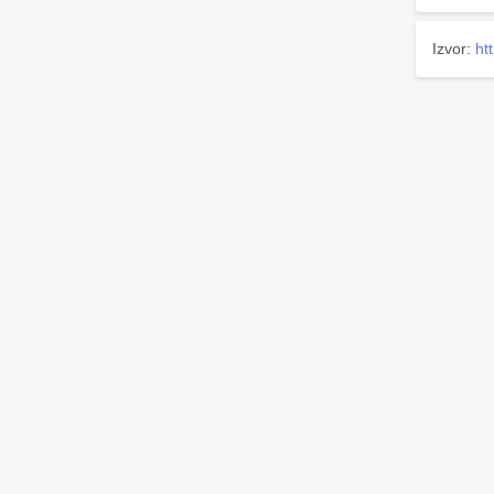
Izvor:
ht