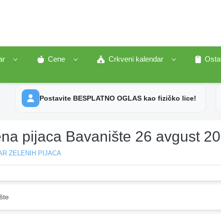
ar
Cene
Crkveni kalendar
Osta
Postavite BESPLATNO OGLAS kao fizičko lice!
ena pijaca Bavanište 26 avgust 2
R ZELENIH PIJACA
šte