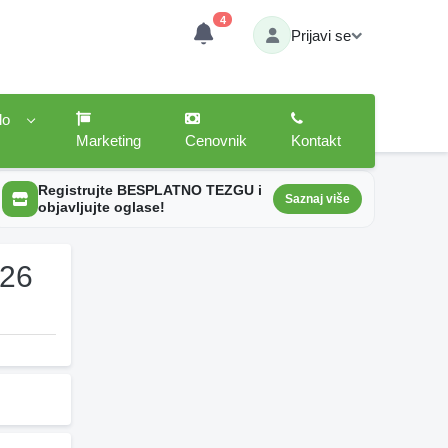
4
Prijavi se
lo
Marketing
Cenovnik
Kontakt
Registrujte BESPLATNO TEZGU i
Saznaj više
objavljujte oglase!
026