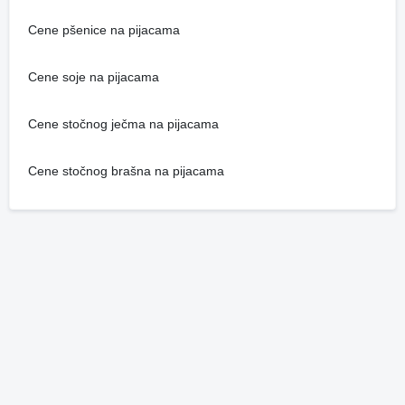
Cene pšenice na pijacama
Cene soje na pijacama
Cene stočnog ječma na pijacama
Cene stočnog brašna na pijacama