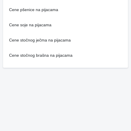
Cene pšenice na pijacama
Cene soje na pijacama
Cene stočnog ječma na pijacama
Cene stočnog brašna na pijacama