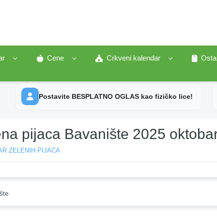
ar
Cene
Crkveni kalendar
Osta
Postavite BESPLATNO OGLAS kao fizičko lice!
ena pijaca Bavanište 2025 oktoba
R ZELENIH PIJACA
šte