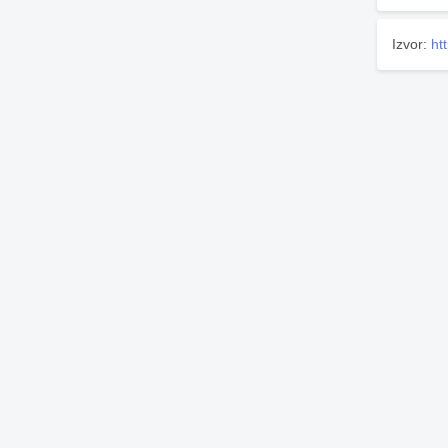
Izvor:
ht