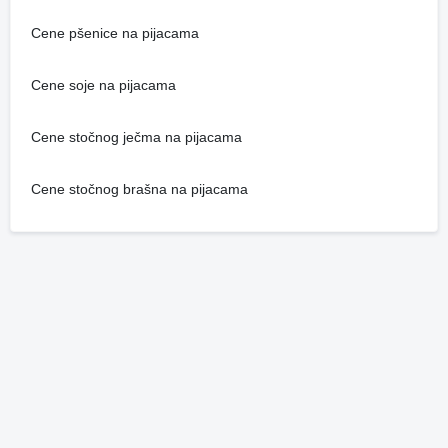
Cene pšenice na pijacama
Cene soje na pijacama
Cene stočnog ječma na pijacama
Cene stočnog brašna na pijacama