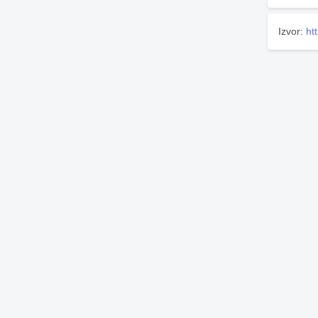
Izvor:
ht