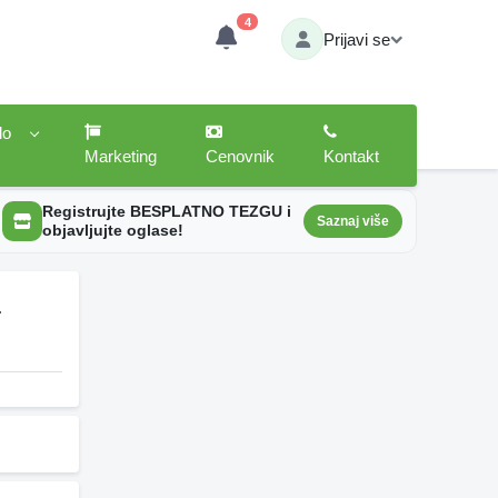
4
Prijavi se
lo
Marketing
Cenovnik
Kontakt
Registrujte BESPLATNO TEZGU i
Saznaj više
objavljujte oglase!
4