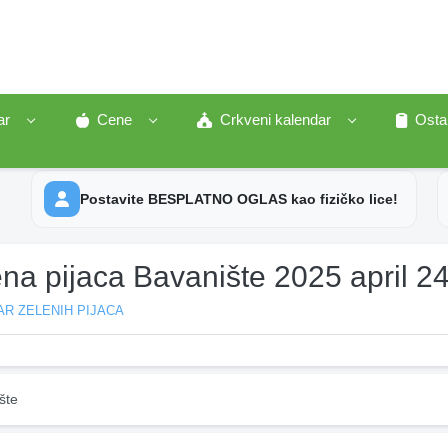
ar
Cene
Crkveni kalendar
Osta
Postavite BESPLATNO OGLAS kao fizičko lice!
na pijaca Bavanište 2025 april 2
R ZELENIH PIJACA
šte